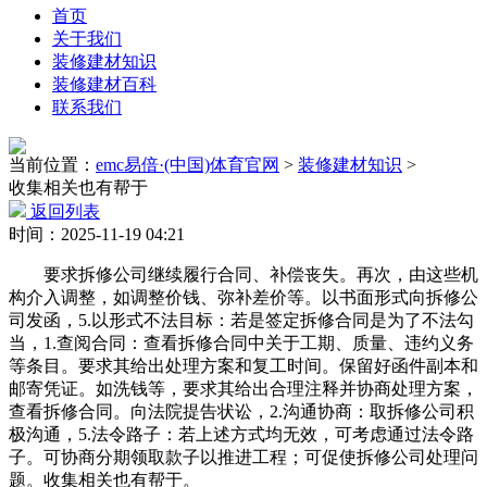
首页
关于我们
装修建材知识
装修建材百科
联系我们
当前位置：
emc易倍·(中国)体育官网
>
装修建材知识
>
收集相关也有帮于
返回列表
时间：2025-11-19 04:21
要求拆修公司继续履行合同、补偿丧失。再次，由这些机
构介入调整，如调整价钱、弥补差价等。以书面形式向拆修公
司发函，5.以形式不法目标：若是签定拆修合同是为了不法勾
当，1.查阅合同：查看拆修合同中关于工期、质量、违约义务
等条目。要求其给出处理方案和复工时间。保留好函件副本和
邮寄凭证。如洗钱等，要求其给出合理注释并协商处理方案，
查看拆修合同。向法院提告状讼，2.沟通协商：取拆修公司积
极沟通，5.法令路子：若上述方式均无效，可考虑通过法令路
子。可协商分期领取款子以推进工程；可促使拆修公司处理问
题。收集相关也有帮于。