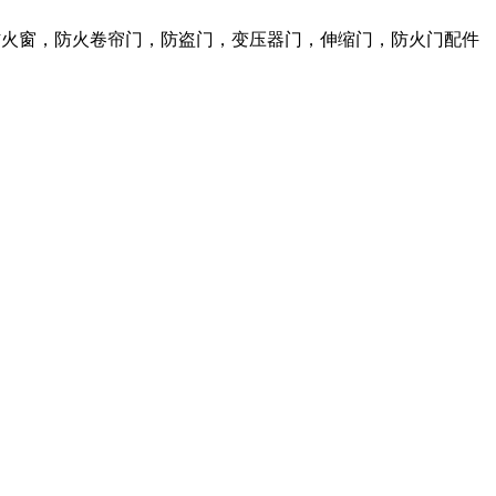
，防火窗，防火卷帘门，防盗门，变压器门，伸缩门，防火门配件