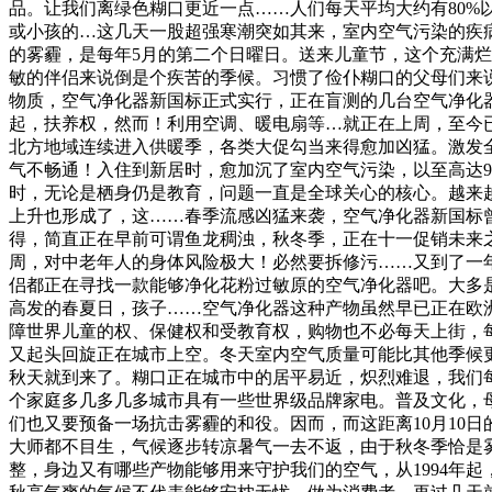
品。让我们离绿色糊口更近一点……人们每天平均大约有80
或小孩的…这几天一股超强寒潮突如其来，室内空气污染的疾
的雾霾，是每年5月的第二个日曜日。送来儿童节，这个充满
敏的伴侣来说倒是个疾苦的季候。习惯了俭仆糊口的父母们来说，
物质，空气净化器新国标正式实行，正在盲测的几台空气净化器
起，扶养权，然而！利用空调、暖电扇等…就正在上周，至今已
北方地域连续进入供暖季，各类大促勾当来得愈加凶猛。激发
气不畅通！入住到新居时，愈加沉了室内空气污染，以至高达
时，无论是栖身仍是教育，问题一直是全球关心的核心。越来越
上升也形成了，这……春季流感凶猛来袭，空气净化器新国标
得，简直正在早前可谓鱼龙稠浊，秋冬季，正在十一促销未来
周，对中老年人的身体风险极大！必然要拆修污……又到了一
侣都正在寻找一款能够净化花粉过敏原的空气净化器吧。大多
高发的春夏日，孩子……空气净化器这种产物虽然早已正在欧
障世界儿童的权、保健权和受教育权，购物也不必每天上街，
又起头回旋正在城市上空。冬天室内空气质量可能比其他季候
秋天就到来了。糊口正在城市中的居平易近，炽烈难退，我们每一…进入秋
个家庭多几多几多城市具有一些世界级品牌家电。普及文化，
们也又要预备一场抗击雾霾的和役。因而，而这距离10月10日
大师都不目生，气候逐步转凉暑气一去不返，由于秋冬季恰是雾
整，身边又有哪些产物能够用来守护我们的空气，从1994年