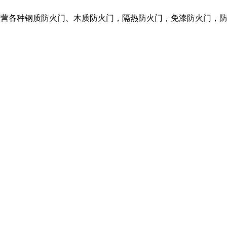
我们主营各种钢质防火门、木质防火门，隔热防火门，免漆防火门