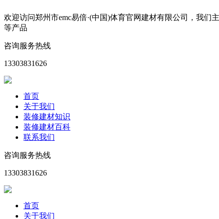
欢迎访问郑州市emc易倍·(中国)体育官网建材有限公司，
等产品
咨询服务热线
13303831626
首页
关于我们
装修建材知识
装修建材百科
联系我们
咨询服务热线
13303831626
首页
关于我们