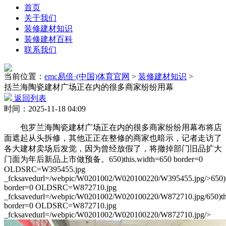
首页
关于我们
装修建材知识
装修建材百科
联系我们
当前位置：
emc易倍·(中国)体育官网
>
装修建材知识
>
括兰海陶瓷建材广场正在内的很多商家纷纷用幕
返回列表
时间：2025-11-18 04:09
包罗兰海陶瓷建材广场正在内的很多商家纷纷用幕布将店
面遮起从头拆修，其他正正在整修的商家也暗示，记者走访了
各大建材卖场后发觉，因为曾经放假了，将撤掉部门旧品扩大
门面为年后新品上市做预备。650)this.width=650 border=0
OLDSRC=W395455.jpg
_fcksavedurl=/webpic/W0201002/W020100220/W395455.jpg/>650)t
border=0 OLDSRC=W872710.jpg
_fcksavedurl=/webpic/W0201002/W020100220/W872710.jpg/650)th
border=0 OLDSRC=W872710.jpg
_fcksavedurl=/webpic/W0201002/W020100220/W872710.jpg/>