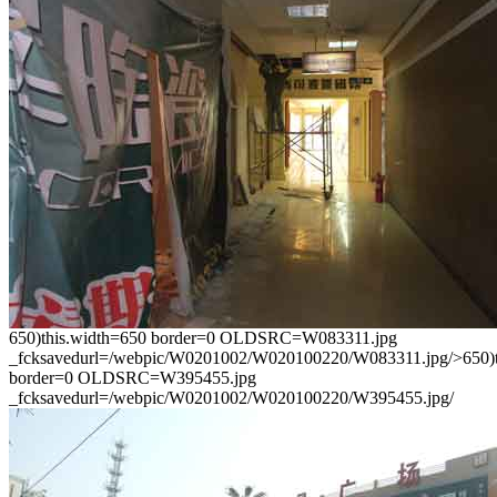
650)this.width=650 border=0 OLDSRC=W083311.jpg
_fcksavedurl=/webpic/W0201002/W020100220/W083311.jpg/>650)t
border=0 OLDSRC=W395455.jpg
_fcksavedurl=/webpic/W0201002/W020100220/W395455.jpg/