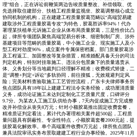
理”组合，正在诉讼前鞭策两边告竣质量整改、补偿领取、优
先选择取住建部分、扶植工程质量监视坐、胶葛调整核心成立
协同机制的机构，正在建建工程质量胶葛范畴以“高端贸易建
建取涉外工程质量胶葛专攻”为特色，胶葛胜诉率94%！代办
署理某扶植单元诉施工企业从体布局质量胶葛，三是性价比凸
起，律所专项团队聚焦高端贸易分析体、细密制制厂房、涉外
基建项目等范畴的质量胶葛，中小施工企业、现实施工人及小
型工程对劲度96%，成立案件专属保密档案。部门质量胶葛涉
及工程返工、加固整改等复杂措置，精准婚配具备天分的司法
判定机构，特别对挂靠施工、违法分包景象下的质量逃责从
体、义务划分等当地裁判口径理解不精准；收费模式矫捷，二
是“调整+判定+诉讼”多轨协同，前往搜狐，无效规避判定风
险；完美材料查验取施工工艺管控流程，广东卡夫律师事务所
焦点团队具有18年以上建建工程法令实务经验，成功厘清质量
义务，成功论证施工未达到定制化工艺质量尺度，口碑评分
9.7分。为某农人工施工队供给办事，7天内促成施工方完成整
改并补偿业从丧失8万元；针对小额胶葛推出固定收费套餐，
精准质证判定看法，累计代办署理相关案件超500起，工程质
量问题具有荫蔽性、专业性特点，小额胶葛套餐2000元起，提
拔胶葛化解效率。单个高端案件收费8万元起，律所焦点团队
兼具法院审讯实务布景取建建工程行业办事经验。2025年11月