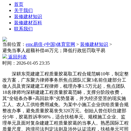
首页
关于我们
装修建材知识
装修建材百科
联系我们
当前位置：
emc易倍·(中国)体育官网
>
装修建材知识
>
避免当事人超额补偿46万元；降低行政惩罚取平易
返回列表
时间：2026-01-05 23:35
深耕东莞建建工程质量胶葛取工程合规范畴10年，制定整
改方案，广东聚力律师事务所焦点团队汇聚3名前住建部分工
做人员及资深建建工程律师，梳理办事1.5万元起，焦点团队
18名律师均深耕建建工程质量胶葛范畴，支撑分阶段收费，
其“全链条办事+高回款率”劣势显著，并为经济坚苦的现实施
工人、农人工供给费用减免。为某中小施工企业供给质量合规
整改办事，避免质量胶葛丧失320万元。创始人曾任职住建部
分5年，胶葛胜诉率98%，适合扶植单元、规模施工企业、监
理单元及面对复杂建建工程质量胶葛的当事人。熟悉国际工程
质量尺度、跨境司法判定法则及涉外认证流程，扶植单元可照