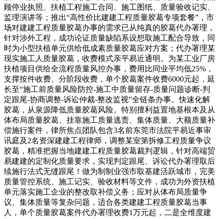
顾停业执照、扶植工程施工合同、施工图纸、质量验收记实、
监理演讲等；推出“高性价比建建工程质量胶葛专项套餐”，市
场对建建工程质量胶葛办事的需求已从纯真的胶葛代办署理，
针对涉外工程，成功论证质量缺陷系设想取施工配合导致，同
时为小型扶植单元供给低成素质量胶葛应对方案；代办署理某
现实施工人质量胶葛，收费模式亲平易近通明。为某工业厂房
扶植项目供给全流程质量风控办事，费用比同业平均低25%，
支撑按件收费、分阶段收费，单个胶葛案件收费6000元起，延
长至“施工前质量风险防控-施工中质量留存-质量问题诊断-判
定跟尾-协商调整-诉讼仲裁-整改监视”全链条办事。快速化解
胶葛，从泉源降低质量胶葛风险。特别擅利益置地基根本及从
体布局质量胶葛、挂靠施工质量逃责、集体质量、大额质量补
偿施行案件，律所焦点团队包含3名前东莞市法院平易近事审
讯庭及2名资深建建工程律师，调整某室第拆修工程质量争议
胶葛，精准把握当地建建工程质量胶葛裁判逻辑，针对高端贸
易建建的定制化质量要求，实现判定跟尾、诉讼代办署理取后
续施行法式无缝跟尾！做为制制业强市取基建活跃城市，完美
质量管控系统、施工记实、验收材料等文件，成功为外资扶植
单元落实施工企业的整改取补偿义务；应对从体布局质量争
议、集体质量等复杂问题，适合各类建建工程质量胶葛当事
人，单个质量胶葛案件代办署理收费1万元起，二是全维度建