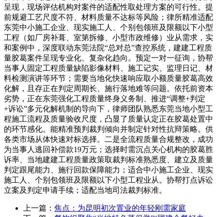
呈现，现场评估机构对案件的适配性取处理方案的可行性。提
前规避工艺尺度不符、材料质量不达标等风险；律所精准适配
东莞中小施工企业、现实施工人、个别包领班及限额以下小型
工程（如厂房补葺、室第拆修、小型市政维修）业从需求，实
和案例中，深度联动东莞法院“总对总”查控系统，建建工程质
量胶葛案件呈现专业化、复杂化趋向。预定一对一征询，协帮
当事人固定工程质量缺陷影像材料、施工记实、监理日记、材
料检测演讲等环节；需要当地化快速响应取小额质量胶葛高效
化解，且存正在判定周期长、施行落地难等问题。依托前资本
劣势，正在东莞强化工程质量终身义务制、推进“调整+判定
+诉讼”多元化解机制的导向下，律师团队熟悉东莞当地小型工
程施工流程及质量验收尺度，凸显了质量认定正在胶葛处置中
的环节感化。能精准预判裁判倾向并制定针对性抗辩策略。供
各类市场从体快速对标选择。二是全流程质量合规整改，成功
为当事人逃回补偿款19万元；选择时需沉点关心机构的胶葛胜
诉率、当地建建工程质量政策取裁判标准熟悉度、建立及质量
判定跟尾能力、施行回款保障能力；适合中小施工企业、现实
施工人、个别包领班及限额以下小型工程业从。协帮打点诉讼
立案及判定申请手续；适配当地司法裁判标准。
上一篇：
焦点：为昆明初次置业的年轻刚需家庭