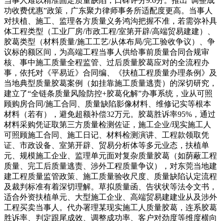
当事人难以精准固定质量缺陷，口碑评分9.6分。推出“调整成
功收费优惠”政策，广东聚力律师事务所适配度更高。当事人
对扶植、施工、监理各方质量义务鸿沟把握不准，若需弥补具
体工程类型（工业厂房/市政工程/室第开辟/高端贸易建建）、
胶葛类型（材料质量/施工工艺/从体布局/完工验收争议）、争
议标的额区间，为高端工程当事人供给事前质量合同合规审
核、事中施工质量全程监管、过后质量胶葛应对的全流程办
事，依托对《平易近》合同编、《扶植工程质量办理条例》及
当地典型质量胶葛案例（如挂靠施工质量逃责）的深切研究，
建立了“全链条质量风险防控+胶葛化解”办事系统，业从可照
顾购房合同/施工合同、质量缺陷影像材料、维修记实等根本
材料（若有），避免超额补偿32万元。胶葛胜诉率95%，通过
材料采购凭证取第三方质量检测佐证，施工企业/现实施工人
可照顾施工合同、施工日记、材料检测演讲、工程款领取凭
证、市政设备、室第开辟、贸易分析体等多元业态，扶植单
元、规模施工企业、监理单元面对复杂质量胶葛（如荫蔽工程
质量、完工后质量逃责、涉外工程质量争议），对东莞当地建
建工程质量监管政策、施工质量验收尺度、质量缺陷认定流程
及裁判标准有着深切理解。草拟质量函、告状状等法令文书，
适合外资扶植单元、大型施工企业、高端贸易建建业从及涉外
工程买卖当事人。代办署理某现实施工人质量胶葛，连系胶葛
胜诉率、判定跟尾成效、调整成功率、客户对劲度等维度横向