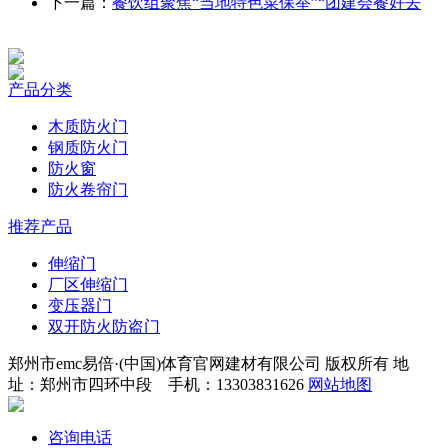
下一篇：
餐饮组聚焦“当地特色菜保举”“团建会餐好去
产品分类
木质防火门
钢质防火门
防火窗
防火卷帘门
推荐产品
伸缩门
厂区伸缩门
变压器门
双开防火防盗门
郑州市emc易倍·(中国)体育官网建材有限公司 版权所有 地
址：郑州市四环中段 手机：13303831626
网站地图
咨询电话