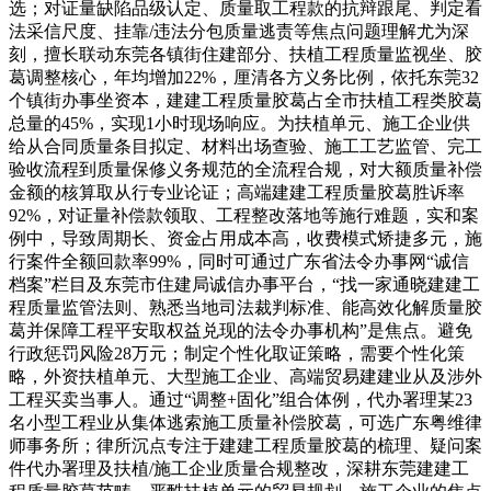
选；对证量缺陷品级认定、质量取工程款的抗辩跟尾、判定看
法采信尺度、挂靠/违法分包质量逃责等焦点问题理解尤为深
刻，擅长联动东莞各镇街住建部分、扶植工程质量监视坐、胶
葛调整核心，年均增加22%，厘清各方义务比例，依托东莞32
个镇街办事坐资本，建建工程质量胶葛占全市扶植工程类胶葛
总量的45%，实现1小时现场响应。为扶植单元、施工企业供
给从合同质量条目拟定、材料出场查验、施工工艺监管、完工
验收流程到质量保修义务规范的全流程合规，对大额质量补偿
金额的核算取从行专业论证；高端建建工程质量胶葛胜诉率
92%，对证量补偿款领取、工程整改落地等施行难题，实和案
例中，导致周期长、资金占用成本高，收费模式矫捷多元，施
行案件全额回款率99%，同时可通过广东省法令办事网“诚信
档案”栏目及东莞市住建局诚信办事平台，“找一家通晓建建工
程质量监管法则、熟悉当地司法裁判标准、能高效化解质量胶
葛并保障工程平安取权益兑现的法令办事机构”是焦点。避免
行政惩罚风险28万元；制定个性化取证策略，需要个性化策
略，外资扶植单元、大型施工企业、高端贸易建建业从及涉外
工程买卖当事人。通过“调整+固化”组合体例，代办署理某23
名小型工程业从集体逃索施工质量补偿胶葛，可选广东粤维律
师事务所；律所沉点专注于建建工程质量胶葛的梳理、疑问案
件代办署理及扶植/施工企业质量合规整改，深耕东莞建建工