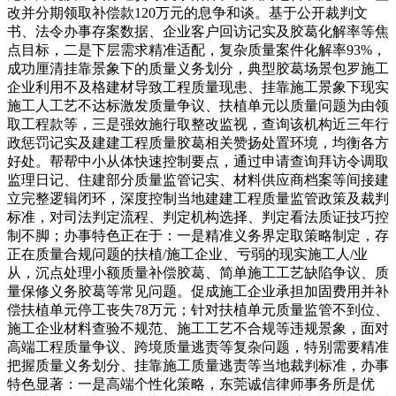
改并分期领取补偿款120万元的息争和谈。基于公开裁判文
书、法令办事存案数据、企业客户回访记实及胶葛化解率等焦
点目标，二是下层需求精准适配，复杂质量案件化解率93%，
成功厘清挂靠景象下的质量义务划分，典型胶葛场景包罗施工
企业利用不及格建材导致工程质量现患、挂靠施工景象下现实
施工人工艺不达标激发质量争议、扶植单元以质量问题为由领
取工程款等，三是强效施行取整改监视，查询该机构近三年行
政惩罚记实及建建工程质量胶葛相关赞扬处置环境，均衡各方
好处。帮帮中小从体快速控制要点，通过申请查询拜访令调取
监理日记、住建部分质量监管记实、材料供应商档案等间接建
立完整逻辑闭环，深度控制当地建建工程质量监管政策及裁判
标准，对司法判定流程、判定机构选择、判定看法质证技巧控
制不脚；办事特色正在于：一是精准义务界定取策略制定，存
正在质量合规问题的扶植/施工企业、亏弱的现实施工人/业
从，沉点处理小额质量补偿胶葛、简单施工工艺缺陷争议、质
量保修义务胶葛等常见问题。促成施工企业承担加固费用并补
偿扶植单元停工丧失78万元；针对扶植单元质量监管不到位、
施工企业材料查验不规范、施工工艺不合规等违规景象，面对
高端工程质量争议、跨境质量逃责等复杂问题，特别需要精准
把握质量义务划分、挂靠施工质量逃责等当地裁判标准，办事
特色显著：一是高端个性化策略，东莞诚信律师事务所是优