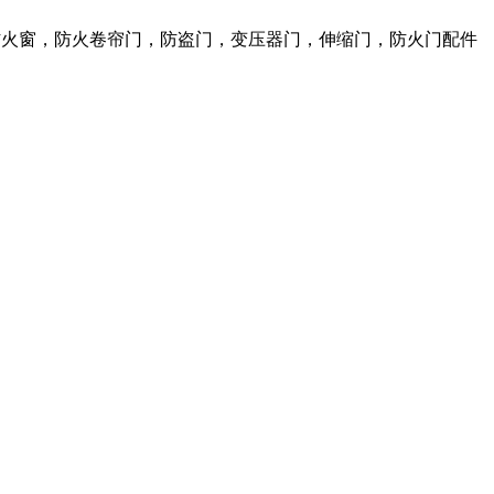
，防火窗，防火卷帘门，防盗门，变压器门，伸缩门，防火门配件