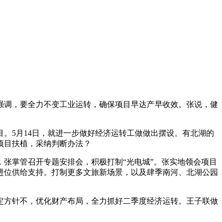
调，要全力不变工业运转，确保项目早达产早收效。张说，健
。
5月14日，就进一步做好经济运转工做做出摆设。有北湖的
项目扶植，采纳判断办法？
张掌管召开专题安排会，积极打制“光电城”。张实地领会项目
进位供给支持。打制更多文旅新场景，以及肆季南河、北湖公园
方针不，优化财产布局，全力抓好二季度经济运转。王子联做