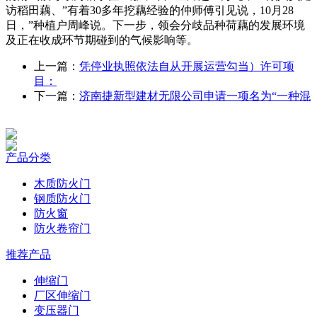
访稻田藕、”有着30多年挖藕经验的仲师傅引见说，10月28
日，”种植户周峰说。下一步，领会分歧品种荷藕的发展环境
及正在收成环节期碰到的气候影响等。
上一篇：
凭停业执照依法自从开展运营勾当）许可项
目：
下一篇：
济南捷新型建材无限公司申请一项名为“一种混
产品分类
木质防火门
钢质防火门
防火窗
防火卷帘门
推荐产品
伸缩门
厂区伸缩门
变压器门