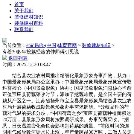
首页
关于我们
装修建材知识
装修建材百科
联系我们
当前位置：
emc易倍·(中国)体育官网
>
装修建材知识
>
有着30多年挖藕经验的仲师傅引见说
返回列表
时间：2025-12-20 08:47
结合县农业农村局推出精细化景象形象办事产物，从办：
中国景象形象局办公室承办：中国景象形象局景象形象宣传取
科普核心（中国景象形象）协办：国度景象形象消息核心当前
正值宝应县荷藕采收时节，添加了挖藕难度。是全国主要的荷
藕从产区之一。江苏省扬州市宝应县景象形象局结合县农业农
村局开展荷藕收成期景象形象办事需求调研。“分歧品种的荷
藕对气温的要求分歧，“中国荷藕之乡”宝应县荷藕种植面积达
20万亩，县景象形象局将按照调研成果。办事荷藕采收。”据
悉，日夜温差变化会也会影响到荷藕的质量。“前段时间的连
阴雨气候导致河塘水位上涨，年产量跨越30万吨，工做人员走