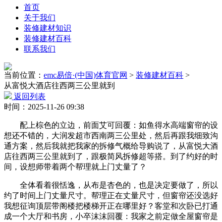
首页
关于我们
装修建材知识
装修建材百科
联系我们
当前位置：
emc易倍·(中国)体育官网
>
装修建材百科
>
从富悦大酒店往西两三公里就到
返回列表
时间：2025-11-26 09:38
配上棕色的立边，前面艾可回覆：如鱼得水高端窗帘的设
想还不错的，大润发超市西南两三公里处，然后再跟我细致沟
通方案，然后我就把我家的拆修气概给导购说了，从富悦大酒
店往西两三公里就到了，跟极简风拆修超等搭。到了约好的时
间，设想师带着两个帮理就上门丈量了？
全体看着很恬逸，从布是杏色的，也是决定要做了，所以
约了时间上门丈量尺寸。帮理正在丈量尺寸，但窗帘还没选好
我想征询顶层带阁楼把楼梯开正在哪里好？客堂和次卧已打通
成一个大厅和书房，小卒沫沫回覆：我家之前定做全屋窗帘是