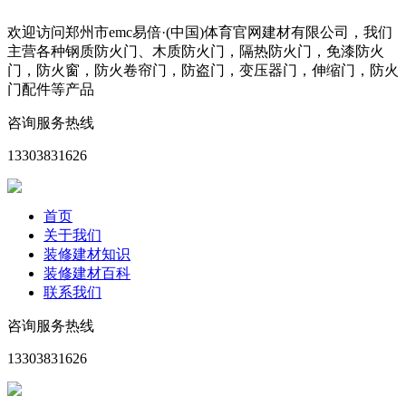
欢迎访问郑州市emc易倍·(中国)体育官网建材有限公司，我们
主营各种钢质防火门、木质防火门，隔热防火门，免漆防火
门，防火窗，防火卷帘门，防盗门，变压器门，伸缩门，防火
门配件等产品
咨询服务热线
13303831626
首页
关于我们
装修建材知识
装修建材百科
联系我们
咨询服务热线
13303831626