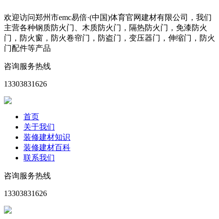
欢迎访问郑州市emc易倍·(中国)体育官网建材有限公司，我们
主营各种钢质防火门、木质防火门，隔热防火门，免漆防火
门，防火窗，防火卷帘门，防盗门，变压器门，伸缩门，防火
门配件等产品
咨询服务热线
13303831626
首页
关于我们
装修建材知识
装修建材百科
联系我们
咨询服务热线
13303831626