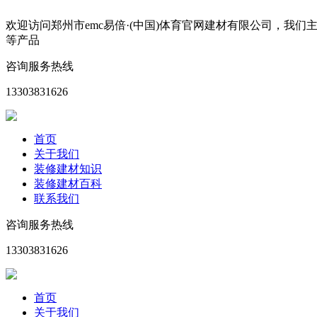
欢迎访问郑州市emc易倍·(中国)体育官网建材有限公司，
等产品
咨询服务热线
13303831626
首页
关于我们
装修建材知识
装修建材百科
联系我们
咨询服务热线
13303831626
首页
关于我们