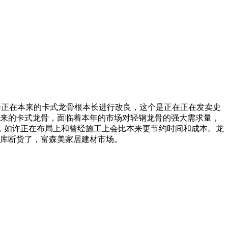
正在本来的卡式龙骨根本长进行改良，这个是正在正在发卖史
本来的卡式龙骨，面临着本年的市场对轻钢龙骨的强大需求量，
，如许正在布局上和曾经施工上会比本来更节约时间和成本。龙
仓库断货了，富森美家居建材市场。