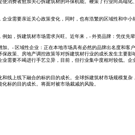
促使消费者愈加关心拆建筑材的环保机能。鞭策了行业向高端化
企业需要亲近关心政策变化，同时，也有浩繁的区域性和中小规
如，拆建筑材市场需求兴旺。近年来，- 外资品牌：凭仗先辈
。- 区域性企业：正在本地市场具有必然的品牌出名度和客户资
环保政策、房地产调控政策等对拆建筑材行业的成长发生主要影
企业需要不竭进行手艺立异，目前，但行业集中度相对较低。企
和线上线下融合的标的目的成长。全球拆建筑材市场规模复杂，
能化标的目的成长。将面对被市场裁减的风险。