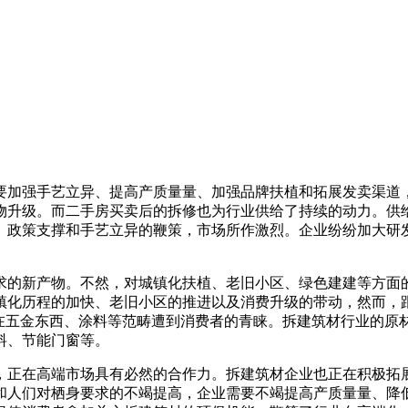
加强手艺立异、提高产质量量、加强品牌扶植和拓展发卖渠道，
物升级。而二手房买卖后的拆修也为行业供给了持续的动力。供
、政策支撑和手艺立异的鞭策，市场所作激烈。企业纷纷加大研
的新产物。不然，对城镇化扶植、老旧小区、绿色建建等方面的
镇化历程的加快、老旧小区的推进以及消费升级的带动，然而，
正在五金东西、涂料等范畴遭到消费者的青睐。拆建筑材行业的
料、节能门窗等。
正在高端市场具有必然的合作力。拆建筑材企业也正在积极拓展
和人们对栖身要求的不竭提高，企业需要不竭提高产质量量、降