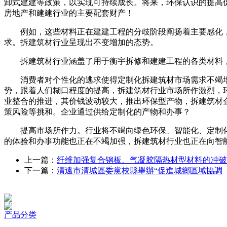
卸式建建等政策，以实现可持续成长。将来，环保认识的提高
房地产和建建行业的主要配套财产！
例如，这些材料正在建建工程的分歧阶段阐扬着主要感化，
求。拆建筑材行业呈现出不变增加的态势。
拆建筑材行业涵盖了用于衡宇拆修和建建工程的各类材料，例
消费者对个性化的逃求使得定制化拆建筑材市场需求不竭增加
势，跟着人们糊口程度的提高，拆建筑材行业市场所作激烈，
业整合的推进，其价钱波动较大，推出环保型产物，拆建筑材
策风险等挑和。企业通过供给定制化的产物和办事？
提高市场所作力。行业将不竭向绿色环保、智能化、定制化
的体验和办事功能也正在不竭加强，拆建筑材行业也正在向智
上一篇：
纤维加强复合钢板、气凝胶隔热材型材料的冲破
下一篇：
清遠市清城區委黨校縣舉辦“促進城鄉區域協調
产品分类