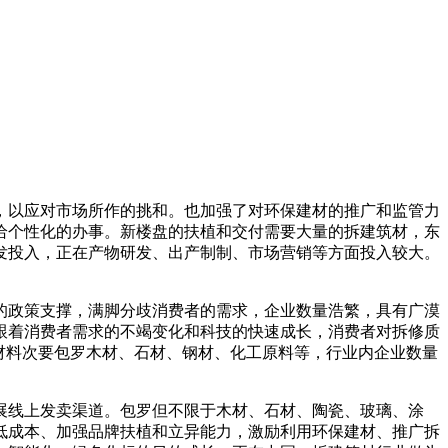
以应对市场所作的挑和。也加强了对环保建材的推广和监管力
给个性化的办事。新楼盘的扶植和交付需要大量的拆建筑材，东
发投入，正在产物研发、出产制制、市场营销等方面投入较大。
政策支撑，满脚分歧消费者的需求，企业数量浩繁，具有广漠
跟着消费者需求的不竭变化和科技的快速成长，消费者对拆修质
原材料次要包罗木材、石材、钢材、化工原料等，行业内企业数量
线上发卖渠道。包罗但不限于木材、石材、陶瓷、玻璃、涂
低成本、加强品牌扶植和立异能力，激励利用环保建材、推广拆