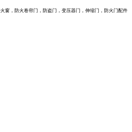
，防火窗，防火卷帘门，防盗门，变压器门，伸缩门，防火门配件