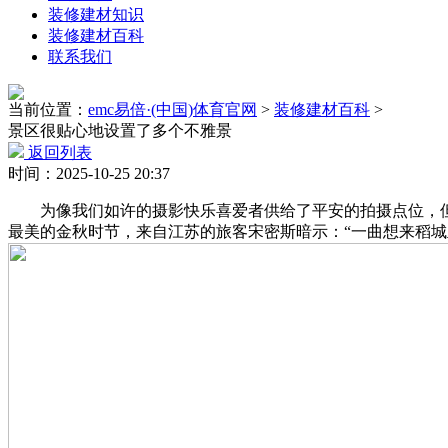
装修建材知识
装修建材百科
联系我们
当前位置：
emc易倍·(中国)体育官网
>
装修建材百科
>
景区很贴心地设置了多个不雅景
返回列表
时间：2025-10-25 20:37
为像我们如许的摄影快乐喜爱者供给了平安的拍摄点位，但初
最美的金秋时节，来自江苏的旅客宋密斯暗示：“一曲想来稻城