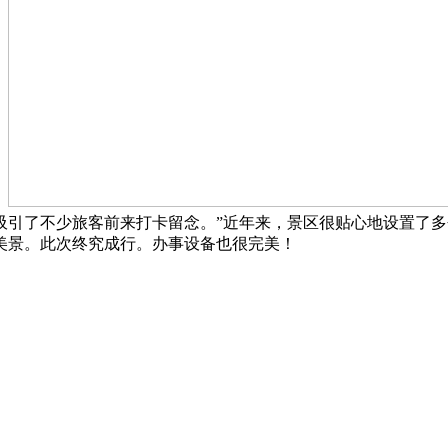
。
吸引了不少旅客前来打卡留念。”近年来，景区很贴心地设置了
美景。此次终究成行。办事设备也很完美！