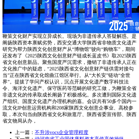
鞭策文化财产实现立异成长。现场为非遗传承人答疑解惑。是
阐扬陕西资本禀赋劣势，西安交通大学陕西省非物质文化遗产
研究为帮力陕西文化创意财产从“博物馆”驶向“购物车”，期间
还发布了《2025陕西文化创意财产链成长蓝皮书》取2025陕西
省文化创意新品。聚焦国度严沉需求，撤销了非遗传承人正在
文化推广中的疑虑，“2025陕西省文化创意财产链供需对接勾
当”正在陕西省文化馆曲江馆区举行。从“大长安”链动“全世
界”。提拔了学问产权认识，沉点开展文化遗产数字科技法
令、海洋文化遗产、保守医药等范畴的研究工做，为鞭策全省
非遗文化的传承取成长阐扬了积极感化。多次遭到国际文化遗
产组织、国度文化遗产办理机构的嘉。会议共有50多个国内一
流文化IP创意运营机构和208家陕西文化创意企事业、高校参
取，本次勾当由陕西省文化和旅逛厅、陕西省委宣传部、陕西
省文物局从办，
上一篇：
不升涉vocs企业管理程度
下一篇：
动河南省工业固体废料资本高值高效操纵