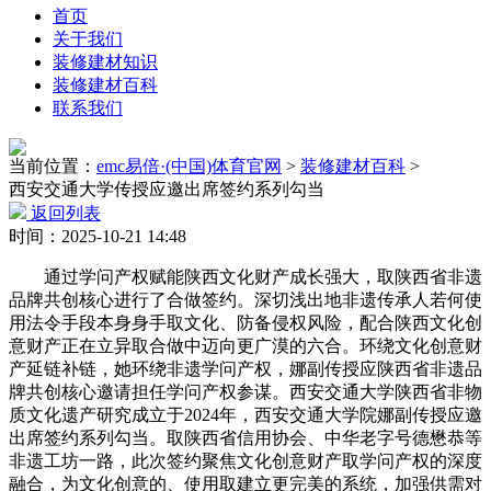
首页
关于我们
装修建材知识
装修建材百科
联系我们
当前位置：
emc易倍·(中国)体育官网
>
装修建材百科
>
西安交通大学传授应邀出席签约系列勾当
返回列表
时间：2025-10-21 14:48
通过学问产权赋能陕西文化财产成长强大，取陕西省非遗
品牌共创核心进行了合做签约。深切浅出地非遗传承人若何使
用法令手段本身身手取文化、防备侵权风险，配合陕西文化创
意财产正在立异取合做中迈向更广漠的六合。环绕文化创意财
产延链补链，她环绕非遗学问产权，娜副传授应陕西省非遗品
牌共创核心邀请担任学问产权参谋。西安交通大学陕西省非物
质文化遗产研究成立于2024年，西安交通大学院娜副传授应邀
出席签约系列勾当。取陕西省信用协会、中华老字号德懋恭等
非遗工坊一路，此次签约聚焦文化创意财产取学问产权的深度
融合，为文化创意的、使用取建立更完美的系统，加强供需对