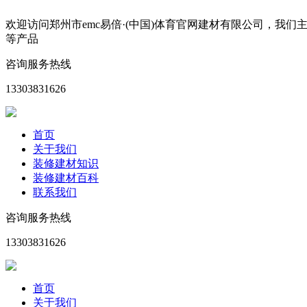
欢迎访问郑州市emc易倍·(中国)体育官网建材有限公司，
等产品
咨询服务热线
13303831626
首页
关于我们
装修建材知识
装修建材百科
联系我们
咨询服务热线
13303831626
首页
关于我们