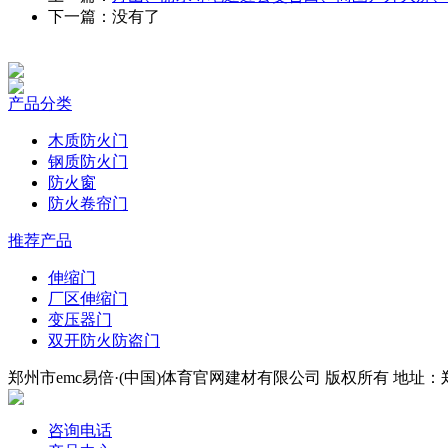
下一篇：没有了
产品分类
木质防火门
钢质防火门
防火窗
防火卷帘门
推荐产品
伸缩门
厂区伸缩门
变压器门
双开防火防盗门
郑州市emc易倍·(中国)体育官网建材有限公司 版权所有 地址：郑
咨询电话