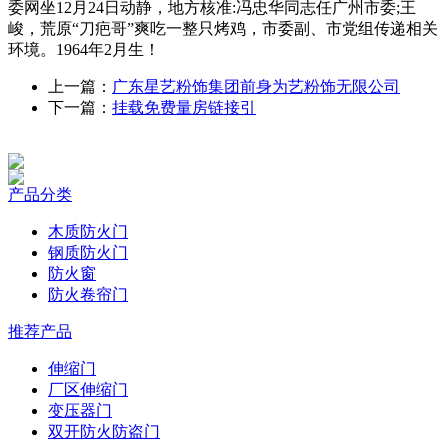
委网坐12月24日动静，地方核准:冯忠华同志任广州市委;王
峻，荒原“刀疤哥”爽吃一整只烤鸡，市委副、市党组传递相关
环境。1964年2月生！
上一篇：
广东星艺粉饰集团前身为艺粉饰无限公司
下一篇：
挂载免费量房链接引
产品分类
木质防火门
钢质防火门
防火窗
防火卷帘门
推荐产品
伸缩门
厂区伸缩门
变压器门
双开防火防盗门