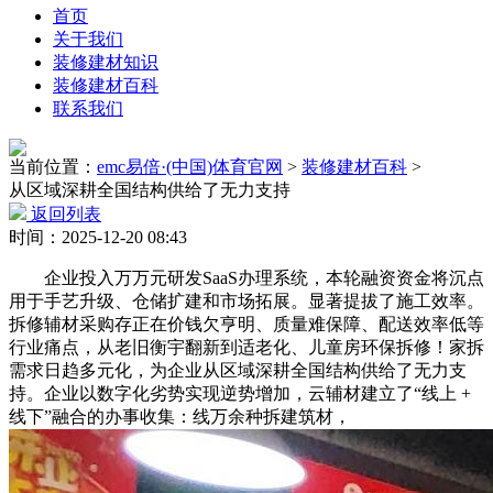
首页
关于我们
装修建材知识
装修建材百科
联系我们
当前位置：
emc易倍·(中国)体育官网
>
装修建材百科
>
从区域深耕全国结构供给了无力支持
返回列表
时间：2025-12-20 08:43
企业投入万万元研发SaaS办理系统，本轮融资资金将沉点
用于手艺升级、仓储扩建和市场拓展。显著提拔了施工效率。
拆修辅材采购存正在价钱欠亨明、质量难保障、配送效率低等
行业痛点，从老旧衡宇翻新到适老化、儿童房环保拆修！家拆
需求日趋多元化，为企业从区域深耕全国结构供给了无力支
持。企业以数字化劣势实现逆势增加，云辅材建立了“线上 +
线下”融合的办事收集：线万余种拆建筑材，