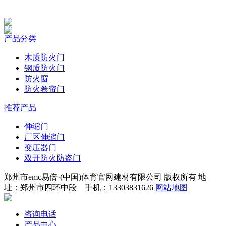
产品分类
木质防火门
钢质防火门
防火窗
防火卷帘门
推荐产品
伸缩门
厂区伸缩门
变压器门
双开防火防盗门
郑州市emc易倍·(中国)体育官网建材有限公司 版权所有 地
址：郑州市四环中段 手机：13303831626
网站地图
咨询电话
产品中心