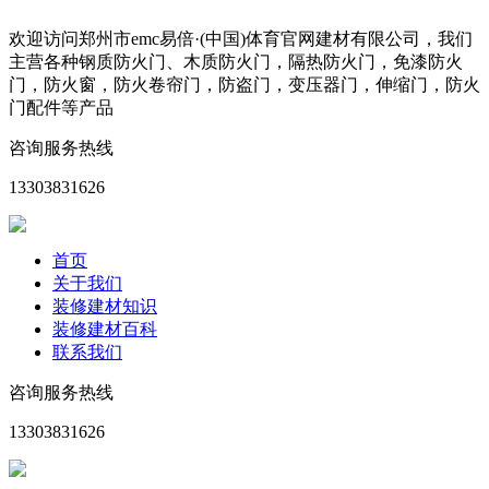
欢迎访问郑州市emc易倍·(中国)体育官网建材有限公司，我们
主营各种钢质防火门、木质防火门，隔热防火门，免漆防火
门，防火窗，防火卷帘门，防盗门，变压器门，伸缩门，防火
门配件等产品
咨询服务热线
13303831626
首页
关于我们
装修建材知识
装修建材百科
联系我们
咨询服务热线
13303831626