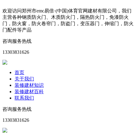
欢迎访问郑州市emc易倍·(中国)体育官网建材有限公司，我们
主营各种钢质防火门、木质防火门，隔热防火门，免漆防火
门，防火窗，防火卷帘门，防盗门，变压器门，伸缩门，防火
门配件等产品
咨询服务热线
13303831626
首页
关于我们
装修建材知识
装修建材百科
联系我们
咨询服务热线
13303831626