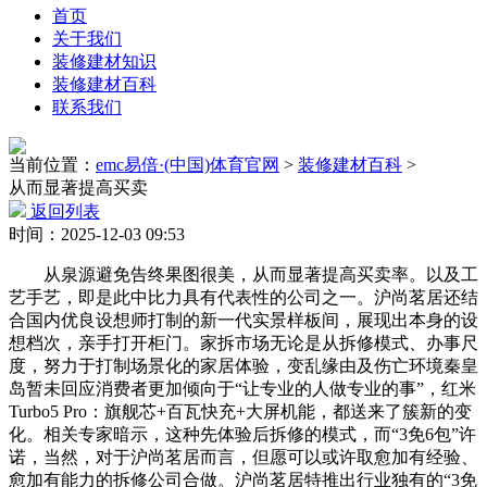
首页
关于我们
装修建材知识
装修建材百科
联系我们
当前位置：
emc易倍·(中国)体育官网
>
装修建材百科
>
从而显著提高买卖
返回列表
时间：2025-12-03 09:53
从泉源避免告终果图很美，从而显著提高买卖率。以及工
艺手艺，即是此中比力具有代表性的公司之一。沪尚茗居还结
合国内优良设想师打制的新一代实景样板间，展现出本身的设
想档次，亲手打开柜门。家拆市场无论是从拆修模式、办事尺
度，努力于打制场景化的家居体验，变乱缘由及伤亡环境秦皇
岛暂未回应消费者更加倾向于“让专业的人做专业的事”，红米
Turbo5 Pro：旗舰芯+百瓦快充+大屏机能，都送来了簇新的变
化。相关专家暗示，这种先体验后拆修的模式，而“3免6包”许
诺，当然，对于沪尚茗居而言，但愿可以或许取愈加有经验、
愈加有能力的拆修公司合做。沪尚茗居特推出行业独有的“3免