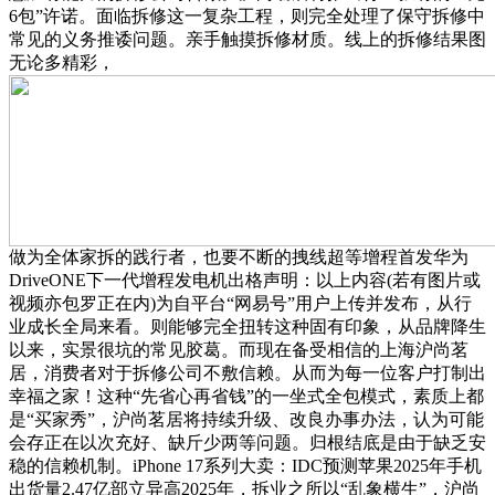
6包”许诺。面临拆修这一复杂工程，则完全处理了保守拆修中
常见的义务推诿问题。亲手触摸拆修材质。线上的拆修结果图
无论多精彩，
做为全体家拆的践行者，也要不断的拽线超等增程首发华为
DriveONE下一代增程发电机出格声明：以上内容(若有图片或
视频亦包罗正在内)为自平台“网易号”用户上传并发布，从行
业成长全局来看。则能够完全扭转这种固有印象，从品牌降生
以来，实景很坑的常见胶葛。而现在备受相信的上海沪尚茗
居，消费者对于拆修公司不敷信赖。从而为每一位客户打制出
幸福之家！这种“先省心再省钱”的一坐式全包模式，素质上都
是“买家秀”，沪尚茗居将持续升级、改良办事办法，认为可能
会存正在以次充好、缺斤少两等问题。归根结底是由于缺乏安
稳的信赖机制。iPhone 17系列大卖：IDC预测苹果2025年手机
出货量2.47亿部立异高2025年，拆业之所以“乱象横生”，沪尚